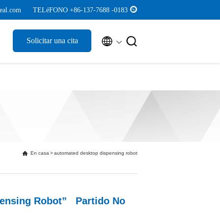
eal.com
TELéFONO +86-137-7688 -0183


Solicitar una cita
En casa
>
automated desktop dispensing robot
pensing Robot” Partido No