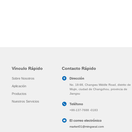
Vínculo Rápido
Contacto Rápido
Sobre Nosotros
Dirección
No. 18-98, Changwu Middle Road, distrito de
Aplicación
Wujin, ciudad de Changzhou, provincia de
Productos
Jiangsu
Nuestros Servicios
Teléfono
+86-137-7688 -0183
El correo electrónico
market01@mingseal.com