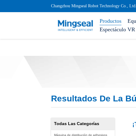
Changzhou Mingseal Robot Technology Co., Ltd
Productos
Equ
Espectáculo VR
Resultados De La B
¡
Todas Las Categorías
Máquina de distribución de adhesivos