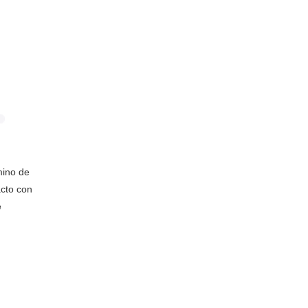
mino de
cto con
e