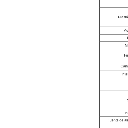
Presió
Mé
M
Fu
Cana
Int
I
Fuente de al