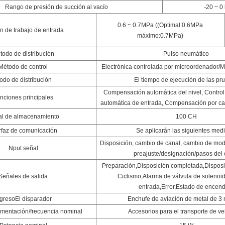
Rango de presión de succión al vacío
-20 ~ 0
0.6 ~ 0.7MPa ((Optimal:0.6MPa
n de trabajo de entrada
máximo:0.7MPa)
todo de distribución
Pulso neumático
Método de control
Electrónica controlada por microordenador/
odo de distribución
El tiempo de ejecución de las pr
Compensación automática del nivel, Control 
nciones principales
automática de entrada, Compensación por ca
l de almacenamiento
100 CH
erfaz de comunicación
Se aplicarán las siguientes med
Disposición, cambio de canal, cambio de modo
Nput señal
preajuste/designación/pasos del 
Preparación,Disposición completada,Disposi
Señales de salida
Ciclismo,Alarma de válvula de solenoid
entrada,Error,Estado de encen
ngreso
El disparador
Enchufe de aviación de metal de 3 
imentación/frecuencia nominal
Accesorios para el transporte de ve