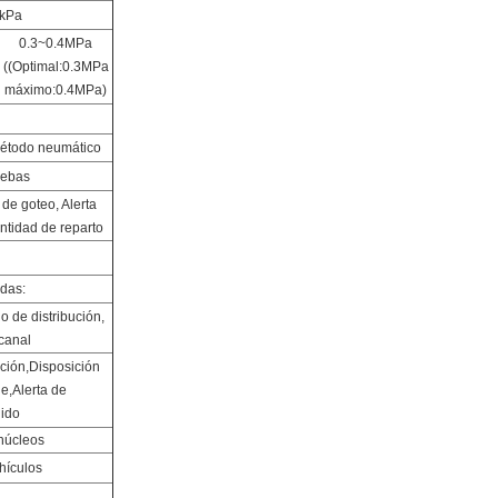
 kPa
0.3~0.4MPa
((Optimal:0.3MPa
máximo:0.4MPa)
Método neumático
uebas
de goteo, Alerta
ntidad de reparto
idas:
 de distribución,
canal
ción,Disposición
e,Alerta de
dido
núcleos
hículos