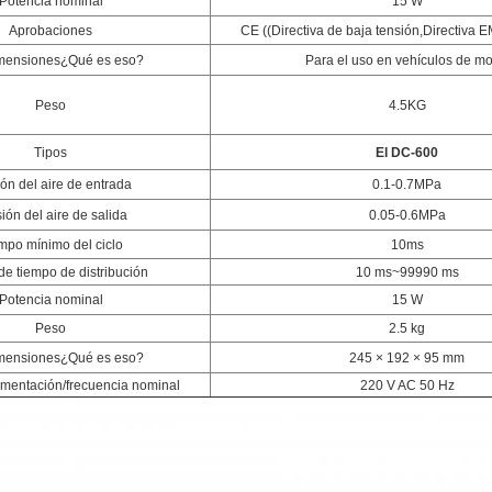
Potencia nominal
15 W
Aprobaciones
CE ((Directiva de baja tensión,Directiva
mensiones
¿Qué es eso?
Para el uso en vehículos de mo
Peso
4.5KG
Tipos
El DC-600
ón del aire de entrada
0.1-0.7MPa
ión del aire de salida
0.05-0.6MPa
mpo mínimo del ciclo
10
ms
e tiempo de distribución
10 ms~99990 ms
Potencia nominal
15 W
Peso
2.5 kg
mensiones
¿Qué es eso?
245 × 192 × 95 mm
imentación/frecuencia nominal
220 V AC 50 Hz