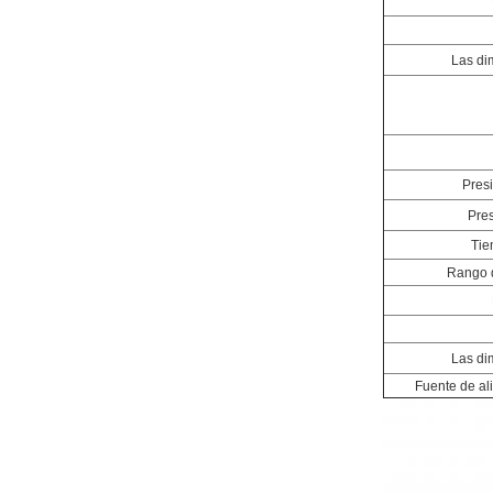
Las di
Presi
Pres
Tie
Rango d
Las di
Fuente de al