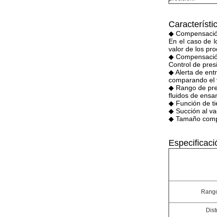
Característi
◆ Compensación
En el caso de l
valor de los pro
◆ Compensació
Control de pres
◆ Alerta de ent
comparando el v
◆ Rango de pre
fluidos de ensa
◆ Función de ti
◆ Succión al va
◆ Tamaño compa
Especificaci
Rango 
Dist