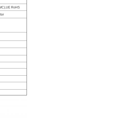
 EMC),UE RoHS
tor