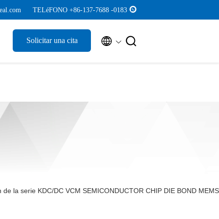
eal.com
TELéFONO +86-137-7688 -0183


Solicitar una cita
cisión de la serie KDC/DC VCM SEMICONDUCTOR CHIP DIE BOND MEMS