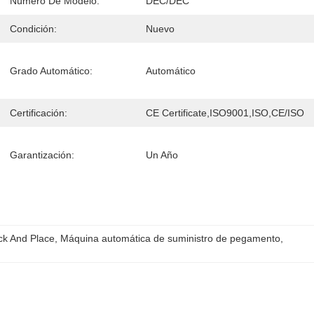
Número De Modelo:
DEC/DEC
Condición:
Nuevo
Grado Automático:
Automático
Certificación:
CE Certificate,ISO9001,ISO,CE/ISO
Garantización:
Un Año
ck And Place
, 
Máquina automática de suministro de pegamento
, 