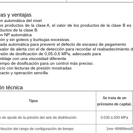
cas y ventajas
 automática del nivel.
os productos de la clase A, el valor de los productos de la clase B es e
ductos de la clase B.
n NP automática
ión y sin goteos y burbujas excesivas.
rada automática para prevenir el defecto de escasez de pegamento
alor de alerta con el de detección para recordar el reabastecimiento de
sión de dosificación de 0,05-0,6 MPa, adecuado para
mblaje con una viscosidad diferente.
empo de dosificación para un control más preciso.
cío con lecturas de presión mostradas.
cto y operación sencilla.
ón técnica
Se trata de un
Tipos
préstamo de capital.
de ajuste de la presión del aire de distribución
0.030 a.500 MPa
ribución del rango de configuración de tiempo
1ms~99999ms/0