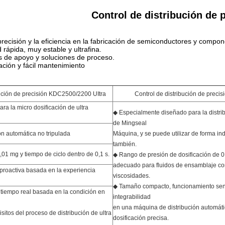
Control de distribución de 
recisión y la eficiencia en la fabricación de semiconductores y compon
 rápida, muy estable y ultrafina.
de apoyo y soluciones de proceso.
ación y fácil mantenimiento
bución de precisión KDC2500/2200 UItra
Control de distribución de preci
ara la micro dosificación de ultra
◆ Especialmente diseñado para la distri
de Mingseal
ón automática no tripulada
Máquina, y se puede utilizar de forma i
también.
01 mg y tiempo de ciclo dentro de 0,1 s.
◆ Rango de presión de dosificación de 0
adecuado para fluidos de ensamblaje co
roactiva basada en la experiencia
viscosidades.
◆ Tamaño compacto, funcionamiento senc
iempo real basada en la condición en
integrabilidad
en una máquina de distribución automát
isitos del proceso de distribución de ultra
dosificación precisa.