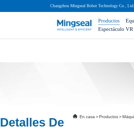
Changzhou Mingseal Robot Technology Co., Ltd
Productos
Equ
Espectáculo VR
En casa
>
Productos
>
Máquin
Detalles De