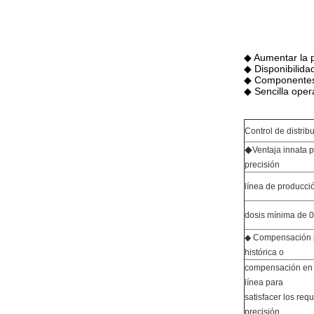
◆ Aumentar la p
◆ Disponibilidad
◆ Componentes 
◆ Sencilla oper
Control de distri
◆
Ventaja innata p
precisión
línea de producci
dosis mínima de 0,
◆ Compensación p
histórica o
compensación en t
línea para
satisfacer los requ
precisión.