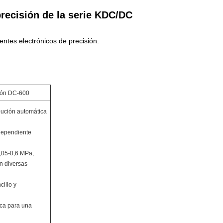
precisión de la serie KDC/DC
entes electrónicos de precisión.
sión DC-600
bución automática
ndependiente
,05-0,6 MPa,
n diversas
illo y
ica para una