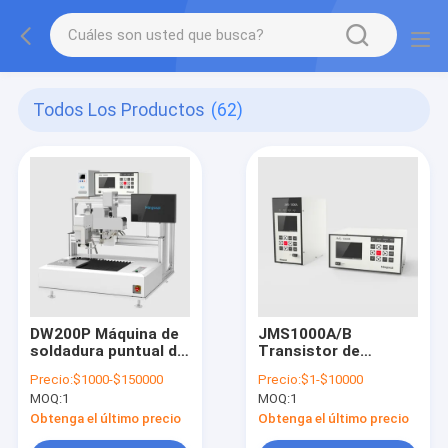
Todos Los Productos
(62)
DW200P Máquina de
JMS1000A/B
soldadura puntual de
Transistor de
precisión Micro
precisión Fuente de
Precio:
$1000-$150000
Precio:
$1-$10000
altavoz / receptor
alimentación
MOQ:
1
MOQ:
1
Motor de vibración
MODBUS-RTU
plana FPC Producto
comunicación de
Obtenga el último precio
Obtenga el último precio
motor de bobina de
datos baja